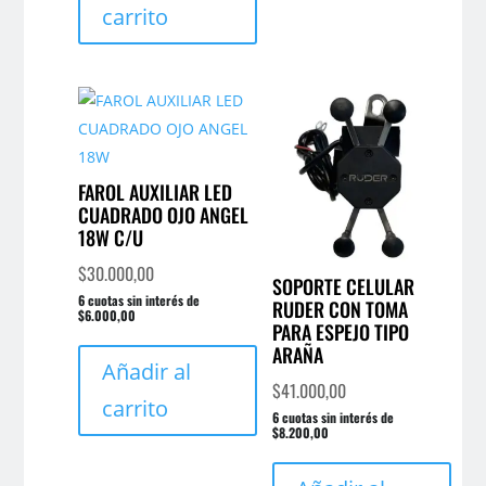
carrito
la
pági
de
prod
FAROL AUXILIAR LED
CUADRADO OJO ANGEL
18W C/U
$
30.000,00
SOPORTE CELULAR
6 cuotas sin interés de
RUDER CON TOMA
$6.000,00
PARA ESPEJO TIPO
ARAÑA
Añadir al
$
41.000,00
carrito
6 cuotas sin interés de
$8.200,00