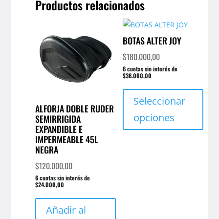
Productos relacionados
BOTAS ALTER JOY
$
180.000,00
6 cuotas sin interés de
$36.000,00
Este
prod
Seleccionar
ALFORJA DOBLE RUDER
tien
opciones
SEMIRRIGIDA
múlt
EXPANDIBLE E
varia
IMPERMEABLE 45L
NEGRA
Las
opci
$
120.000,00
se
6 cuotas sin interés de
$24.000,00
pue
elegi
Añadir al
en