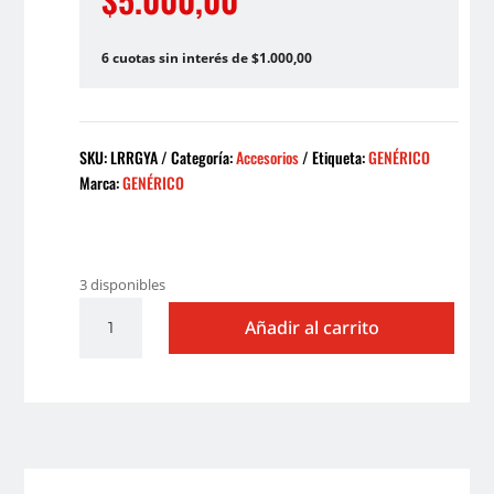
6 cuotas sin interés de $1.000,00
SKU:
LRRGYA
Categoría:
Accesorios
Etiqueta:
GENÉRICO
Marca:
GENÉRICO
3 disponibles
LOGO
Añadir al carrito
RESINADO
REDONDO
GRANDE
YAMAHA
AZUL
X2
cantidad