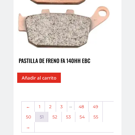
PASTILLA DE FRENO FA 140HH EBC
Añadir al carrito
…
←
1
2
3
48
49
50
51
52
53
54
55
→