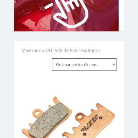
Ordenado
Mostrando 491–500 de 545 resultados
por
los
últimos