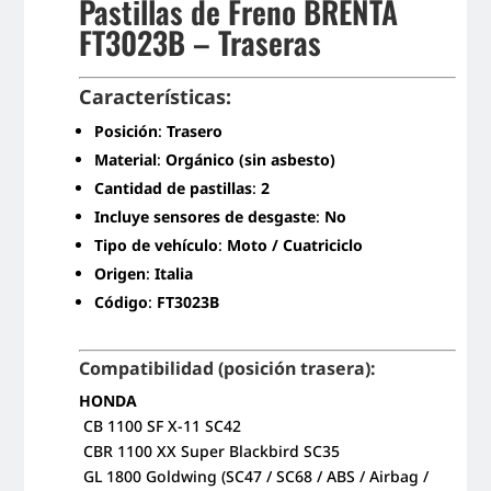
Pastillas de Freno BRENTA
FT3023B – Traseras
Características:
Posición
:
Trasero
Material
:
Orgánico (sin asbesto)
Cantidad de pastillas
:
2
Incluye sensores de desgaste
:
No
Tipo de vehículo
:
Moto / Cuatriciclo
Origen
:
Italia
Código
:
FT3023B
Compatibilidad (posición trasera):
HONDA
CB 1100 SF X-11 SC42
CBR 1100 XX Super Blackbird SC35
GL 1800 Goldwing (SC47 / SC68 / ABS / Airbag /