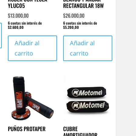
YLUC05
RECTANGULAR 18W
$
13.000,00
$
26.000,00
Este
6 cuotas sin interés de
6 cuotas sin interés de
$2.600,00
$5.200,00
producto
tiene
Añadir al
Añadir al
múltiples
variantes.
carrito
carrito
Las
opciones
se
pueden
elegir
en
la
página
de
PUÑOS PROTAPER
CUBRE
producto
AMORTIGUADOR