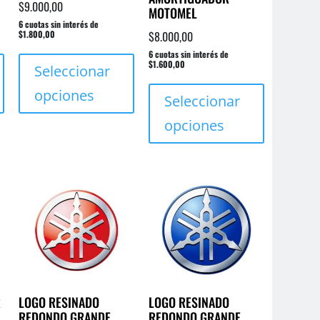
$
9.000,00
MOTOMEL
6 cuotas sin interés de
$1.800,00
$
8.000,00
Este
Este
6 cuotas sin interés de
$1.600,00
producto
producto
Seleccionar
Este
tiene
tiene
opciones
producto
Seleccionar
múltiples
múltiples
tiene
variantes.
variantes.
opciones
múltiples
Las
Las
variantes.
opciones
opciones
Las
se
se
opciones
pueden
pueden
se
elegir
elegir
pueden
en
en
elegir
la
la
en
página
página
la
de
de
R
LOGO RESINADO
LOGO RESINADO
página
producto
producto
REDONDO GRANDE
REDONDO GRANDE
de