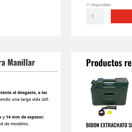
11 disponibles
SOPORTE
CELULAR
TQ-
018
FINDICION
PARA
MANILLAR
cantidad
Productos re
ra Manillar
stente al desgaste, a las
iendo una larga vida útil.
o
y
14 mm de espesor
,
dad de modelos.
BIDON EXTRACHATO 5