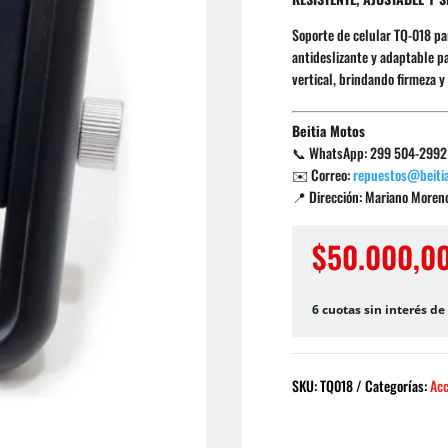
Soporte de celular TQ-018 par
antideslizante y adaptable p
vertical, brindando firmeza y
Beitia Motos
📞 WhatsApp: 299 504-2992
✉️ Correo:
repuestos@beiti
📍 Dirección: Mariano Moreno
$
50.000,0
6 cuotas sin interés de
SKU:
TQ018
Categorías:
Acc