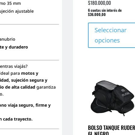
$
180.000,00
imo 35 mm
6 cuotas sin interés de
ujeción ajustable
$36.000,00
Seleccionar
opciones
manubrio
nte y duradero
entras viajás?
ideal para
motos y
idad, sujeción segura y
io de alta calidad
garantiza
o.
ono viaja seguro, firme y
n cada trayecto.
BOLSO TANQUE RUDE
6L NEGRO