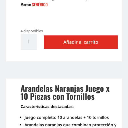
Marca:
GENÉRICO
4 disponibles
ARANDELAS
Añadir al carrito
NARANJA
JUEGO
X
8
PIEZAS
C/TORNILLOS
cantidad
Arandelas Naranjas Juego x
10 Piezas con Tornillos
Características destacadas:
Juego completo: 10 arandelas + 10 tornillos
Arandelas naranjas que combinan protección y