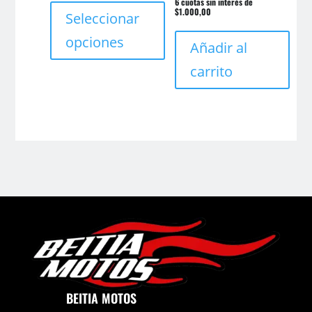
6 cuotas sin interés de
$1.000,00
producto
Seleccionar
tiene
opciones
Añadir al
múltiples
variantes.
carrito
Las
opciones
se
pueden
elegir
en
la
página
de
producto
BEITIA MOTOS