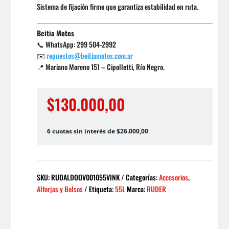
Sistema de fijación firme que garantiza estabilidad en ruta.
Beitia Motos
📞 WhatsApp: 299 504-2992
✉️
repuestos@beitiamotos.com.ar
📍 Mariano Moreno 151 – Cipolletti, Río Negro.
$
130.000,00
6 cuotas sin interés de $26.000,00
SKU:
RUDALDOOV001055VINK
Categorías:
Accesorios
,
Alforjas y Bolsos
Etiqueta:
55L
Marca:
RUDER