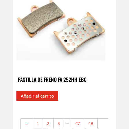
PASTILLA DE FRENO FA 252HH EBC
Añadir al carrito
…
←
1
2
3
47
48