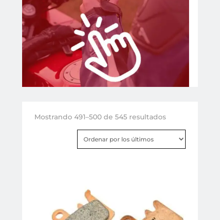
Ordenado
Mostrando 491–500 de 545 resultados
por
los
últimos