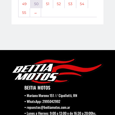
49
50
51
52
53
54
55
→
BEITIA MOTOS
• Mariano Moreno 151 // Cipolletti, RN
• WhatsApp: 2995042992
• repuestos@beitiamotos.com.ar
• Lunes a Viernes: 9:00 a 13:00 y de 16:30 a 20:00hs.