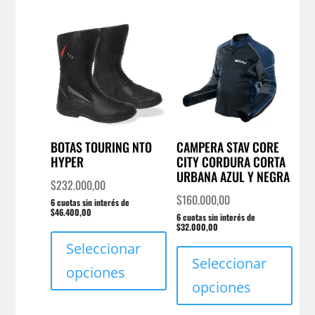
opci
Las
se
opciones
pue
se
elegi
pueden
en
elegir
la
en
pági
la
de
página
BOTAS TOURING NTO
CAMPERA STAV CORE
prod
HYPER
CITY CORDURA CORTA
de
URBANA AZUL Y NEGRA
producto
$
232.000,00
$
160.000,00
6 cuotas sin interés de
$46.400,00
6 cuotas sin interés de
Este
$32.000,00
Este
producto
Seleccionar
prod
Seleccionar
tiene
opciones
tien
múltiples
opciones
múlt
variantes.
varia