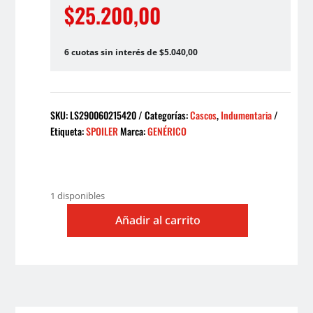
$
25.200,00
6 cuotas sin interés de $5.040,00
SKU:
LS290060215420
Categorías:
Cascos
,
Indumentaria
Etiqueta:
SPOILER
Marca:
GENÉRICO
1 disponibles
Añadir al carrito
SPOILER
CASCO
LS2
FF353
ELEC
SPRAY