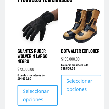
GUANTES RUDER
BOTA ALTER EXPLORER
WOLVERIN LARGO
$
199.000,00
NEGRO
6 cuotas sin interés de
$
73.000,00
$39.800,00
Este
6 cuotas sin interés de
$14.600,00
prod
Seleccionar
Este
tien
opciones
producto
Seleccionar
múlt
tiene
varia
opciones
múltiples
Las
variantes.