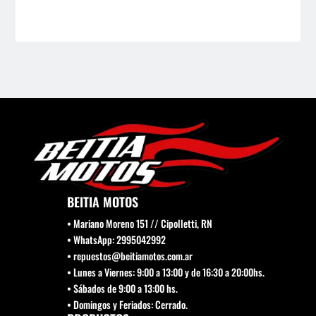
Las
Las
opciones
opci
se
se
pueden
pue
elegir
elegi
en
en
la
la
página
pági
de
de
producto
prod
BEITIA MOTOS
• Mariano Moreno 151 // Cipolletti, RN
• WhatsApp: 2995042992
• repuestos@beitiamotos.com.ar
• Lunes a Viernes: 9:00 a 13:00 y de 16:30 a 20:00hs.
• Sábados de 9:00 a 13:00 hs.
• Domingos y Feriados: Cerrado.