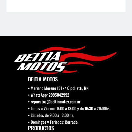
Las
se
opciones
pue
se
elegi
pueden
en
elegir
la
en
pági
la
de
página
prod
de
producto
BEITIA MOTOS
• Mariano Moreno 151 // Cipolletti, RN
• WhatsApp: 2995042992
• repuestos@beitiamotos.com.ar
• Lunes a Viernes: 9:00 a 13:00 y de 16:30 a 20:00hs.
• Sábados de 9:00 a 13:00 hs.
• Domingos y Feriados: Cerrado.
PRODUCTOS