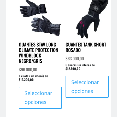
opci
pueden
se
elegir
pue
en
elegi
la
en
página
la
de
pági
GUANTES STAV LONG
GUANTES TANK SHORT
producto
CLIMATE PROTECTION
ROSADO
de
WINDBLOCK
prod
$
63.000,00
NEGRO/GRIS
6 cuotas sin interés de
$
96.000,00
$12.600,00
Este
6 cuotas sin interés de
$19.200,00
prod
Seleccionar
Este
tien
opciones
producto
Seleccionar
múlt
tiene
varia
opciones
múltiples
Las
variantes.
opci