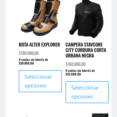
BOTA ALTER EXPLORER
CAMPERA STAVCORE
CITY CORDURA CORTA
$
199.000,00
URBANA NEGRA
6 cuotas sin interés de
$39.800,00
$
160.000,00
Este
6 cuotas sin interés de
$32.000,00
producto
Seleccionar
Este
tiene
opciones
prod
Seleccionar
múltiples
tien
variantes.
opciones
múlt
Las
varia
opciones
Las
se