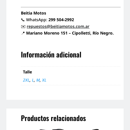
Beitia Motos
📞 WhatsApp:
299 504-2992
✉️
repuestos@beitiamotos.com.ar
📍
Mariano Moreno 151 – Cipolletti, Río Negro.
Información adicional
Talle
2XL
,
L
,
M
,
XL
Productos relacionados