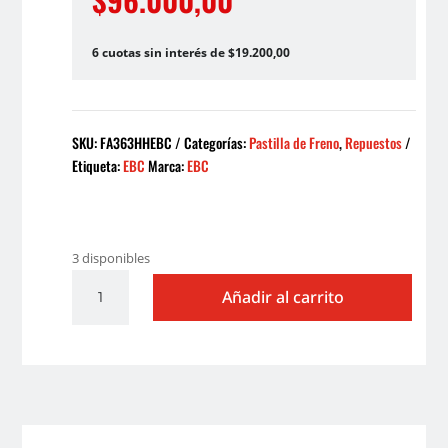
6 cuotas sin interés de $19.200,00
SKU:
FA363HHEBC
Categorías:
Pastilla de Freno
,
Repuestos
Etiqueta:
EBC
Marca:
EBC
3 disponibles
PASTILLA
Añadir al carrito
DE
FRENO
FA
363HH
EBC
cantidad