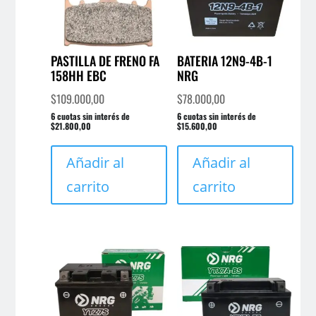
PASTILLA DE FRENO FA
BATERIA 12N9-4B-1
158HH EBC
NRG
$
109.000,00
$
78.000,00
6 cuotas sin interés de
6 cuotas sin interés de
$21.800,00
$15.600,00
Añadir al
Añadir al
carrito
carrito