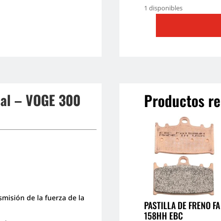
1 disponibles
MANCHON
TACO
MAZA
VOGE
300
DS/AC
Productos re
nal – VOGE 300
ORIGINAL
cantidad
misión de la fuerza de la
PASTILLA DE FRENO FA
158HH EBC