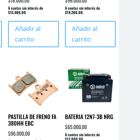
$
78.000,00
$
96.000,00
6 cuotas sin interés de
6 cuotas sin interés de
$15.600,00
$19.200,00
Añadir al
Añadir al
carrito
carrito
PASTILLA DE FRENO FA
BATERIA 12N7-3B NRG
380HH EBC
$
65.000,00
$
96.000,00
6 cuotas sin interés de
$13.000,00