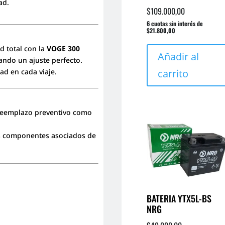
ad.
$
109.000,00
6 cuotas sin interés de
$21.800,00
d total con la
VOGE 300
Añadir al
ando un ajuste perfecto.
carrito
ad en cada viaje.
a reemplazo preventivo como
os componentes asociados de
BATERIA YTX5L-BS
NRG