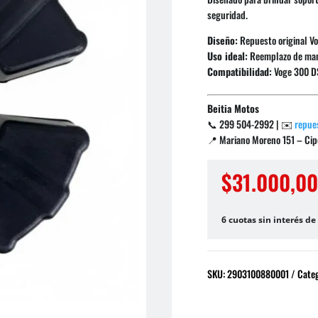
seguridad.
Diseño:
Repuesto original V
Uso ideal:
Reemplazo de man
Compatibilidad:
Voge 300 D
Beitia Motos
📞 299 504-2992 | ✉️
repue
📍 Mariano Moreno 151 – Cipo
$
31.000,0
6 cuotas sin interés de
SKU:
2903100880001
Cate