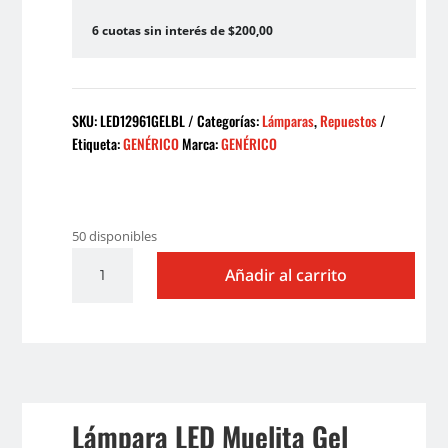
6 cuotas sin interés de $200,00
SKU:
LED12961GELBL
Categorías:
Lámparas
,
Repuestos
Etiqueta:
GENÉRICO
Marca:
GENÉRICO
50 disponibles
LAMPARA
Añadir al carrito
LED
MUELITA
GEL
BLANCO
cantidad
Lámpara LED Muelita Gel