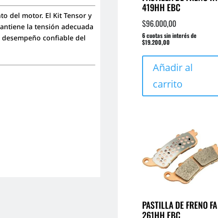
419HH EBC
o del motor. El Kit Tensor y
$
96.000,00
mantiene la tensión adecuada
6 cuotas sin interés de
n desempeño confiable del
$19.200,00
Añadir al
carrito
PASTILLA DE FRENO FA
261HH EBC