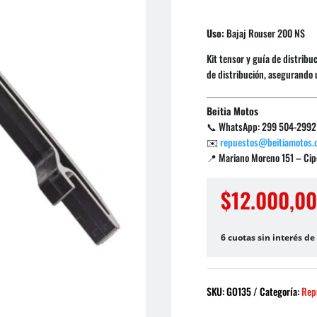
Uso:
Bajaj Rouser 200 NS
Kit tensor y guía de distribu
de distribución, asegurando 
Beitia Motos
📞 WhatsApp: 299 504-2992
✉️
repuestos@beitiamotos.
📍 Mariano Moreno 151 – Cipo
$
12.000,0
6 cuotas sin interés de
SKU:
GO135
Categoría:
Rep