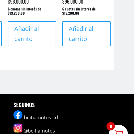
$
96.000,00
$
96.000,00
6 cuotas sin interés de
6 cuotas sin interés de
$19.200,00
$19.200,00
Añadir al
Añadir al
carrito
carrito
SEGUINOS
beitiamotos.srl
0
@beitiamotos