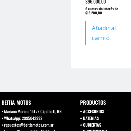
$
96.000,00
6 cuotas sin interés de
$19.200,00
Añadir al
carrito
BEITIA MOTOS
PRODUCTOS
• Mariano Moreno 151 // Cipolletti, RN
• ACCESORIOS
• WhatsApp: 2995042992
• BATERIAS
• repuestos@beitiamotos.com.ar
• CUBIERTAS