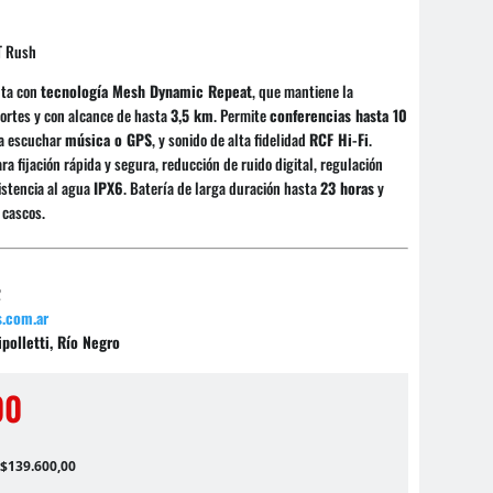
 Rush
lta con
tecnología Mesh Dynamic Repeat
, que mantiene la
ortes y con alcance de hasta
3,5 km
. Permite
conferencias hasta 10
ra escuchar
música o GPS
, y sonido de alta fidelidad
RCF Hi-Fi
.
ra fijación rápida y segura, reducción de ruido digital, regulación
istencia al agua
IPX6
. Batería de larga duración hasta
23 horas
y
 cascos.
2
.com.ar
polletti, Río Negro
00
 $139.600,00