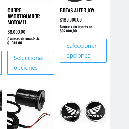
CUBRE
BOTAS ALTER JOY
AMORTIGUADOR
$
180.000,00
MOTOMEL
6 cuotas sin interés de
$
8.000,00
$36.000,00
Este
6 cuotas sin interés de
$1.600,00
producto
Seleccionar
Este
Este
tiene
opciones
producto
producto
Seleccionar
múltiples
tiene
tiene
variantes.
opciones
múltiples
múltiples
Las
variantes.
variantes.
opciones
Las
Las
se
opciones
opciones
pueden
se
se
elegir
pueden
pueden
en
elegir
elegir
la
en
en
página