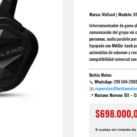
Marca:
Midland |
Modelo:
BT
Intercomunicador de gama a
comunicación del grupo sin c
personas
, audio paralelo pa
Equipado con
MAGic Lock
pa
automática de volumen y res
compatibilidad universal con
Beitia Motos
📞
WhatsApp:
299 504-299
✉️
repuestos@beitiamotos
📍
Mariano Moreno 151 – Ci
$
698.000,
6 cuotas sin interés de