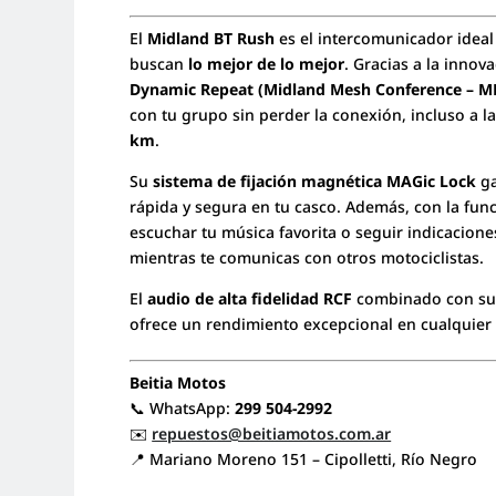
El
Midland BT Rush
es el intercomunicador ideal
buscan
lo mejor de lo mejor
. Gracias a la inno
Dynamic Repeat (Midland Mesh Conference – 
con tu grupo sin perder la conexión, incluso a l
km
.
Su
sistema de fijación magnética MAGic Lock
ga
rápida y segura en tu casco. Además, con la fun
escuchar tu música favorita o seguir indicacion
mientras te comunicas con otros motociclistas.
El
audio de alta fidelidad RCF
combinado con s
ofrece un rendimiento excepcional en cualquier 
Beitia Motos
📞 WhatsApp:
299 504-2992
✉️
repuestos@beitiamotos.com.ar
📍 Mariano Moreno 151 – Cipolletti, Río Negro