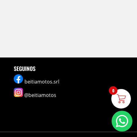
SEGUINOS
beitiamotos.srl
0
@beitiamotos