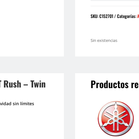
SKU:
C152701
Categorías:
A
Sin existencias
Productos re
T Rush – Twin
idad sin límites