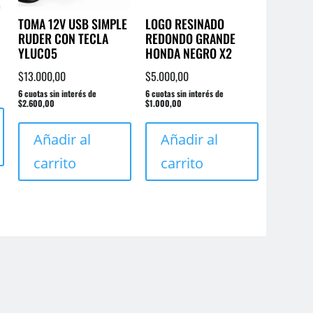
la
la
de
TOMA 12V USB SIMPLE
LOGO RESINADO
página
página
producto
RUDER CON TECLA
REDONDO GRANDE
de
de
YLUC05
HONDA NEGRO X2
producto
producto
$
13.000,00
$
5.000,00
6 cuotas sin interés de
6 cuotas sin interés de
$2.600,00
$1.000,00
Añadir al
Añadir al
carrito
carrito