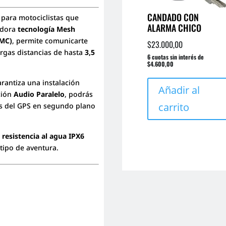
CANDADO CON
 para motociclistas que
ALARMA CHICO
vadora
tecnología Mesh
MMC)
, permite comunicarte
$
23.000,00
argas distancias de hasta
3,5
6 cuotas sin interés de
$4.600,00
rantiza una instalación
Añadir al
ción
Audio Paralelo
, podrás
carrito
es del GPS en segundo plano
u
resistencia al agua IPX6
tipo de aventura.