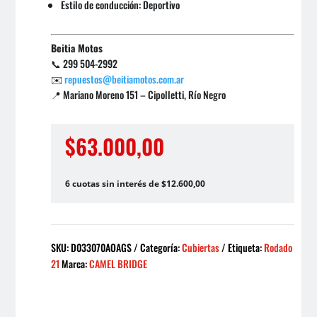
Estilo de conducción: Deportivo
Beitia Motos
📞 299 504-2992
✉️
repuestos@beitiamotos.com.ar
📍 Mariano Moreno 151 – Cipolletti, Río Negro
$
63.000,00
6 cuotas sin interés de $12.600,00
SKU:
D033070AOAGS
Categoría:
Cubiertas
Etiqueta:
Rodado
21
Marca:
CAMEL BRIDGE