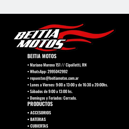
en
la
página
de
producto
BEITIA MOTOS
• Mariano Moreno 151 // Cipolletti, RN
• WhatsApp: 2995042992
• repuestos@beitiamotos.com.ar
• Lunes a Viernes: 9:00 a 13:00 y de 16:30 a 20:00hs.
• Sábados de 9:00 a 13:00 hs.
• Domingos y Feriados: Cerrado.
PRODUCTOS
• ACCESORIOS
• BATERIAS
• CUBIERTAS