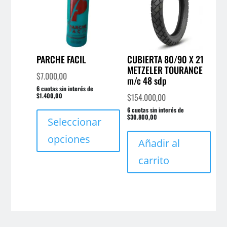
PARCHE FACIL
CUBIERTA 80/90 X 21
METZELER TOURANCE
$
7.000,00
m/c 48 sdp
6 cuotas sin interés de
$1.400,00
$
154.000,00
Este
6 cuotas sin interés de
$30.800,00
producto
Seleccionar
tiene
opciones
Añadir al
múltiples
variantes.
carrito
Las
opciones
se
pueden
elegir