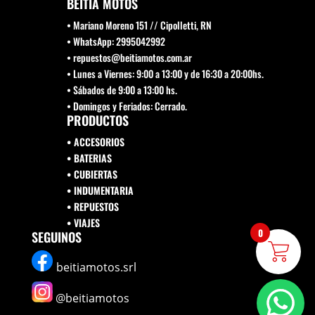
BEITIA MOTOS
• Mariano Moreno 151 // Cipolletti, RN
• WhatsApp: 2995042992
• repuestos@beitiamotos.com.ar
• Lunes a Viernes: 9:00 a 13:00 y de 16:30 a 20:00hs.
• Sábados de 9:00 a 13:00 hs.
• Domingos y Feriados: Cerrado.
PRODUCTOS
• ACCESORIOS
• BATERIAS
• CUBIERTAS
• INDUMENTARIA
• REPUESTOS
•
VIAJES
0
SEGUINOS
beitiamotos.srl
@beitiamotos