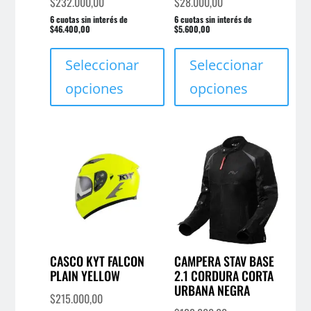
$
232.000,00
$
28.000,00
6 cuotas sin interés de
6 cuotas sin interés de
$46.400,00
$5.600,00
Este
Este
producto
prod
Seleccionar
Seleccionar
tiene
tien
opciones
opciones
múltiples
múlt
variantes.
varia
Las
Las
opciones
opci
se
se
pueden
pue
elegir
elegi
en
en
la
la
página
pági
CASCO KYT FALCON
CAMPERA STAV BASE
PLAIN YELLOW
2.1 CORDURA CORTA
de
de
URBANA NEGRA
producto
prod
$
215.000,00