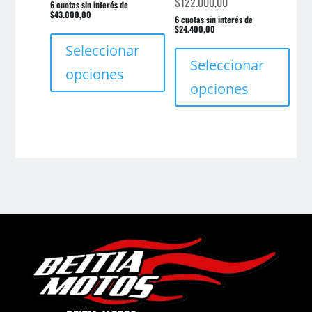
$
122.000,00
6 cuotas sin interés de
$43.000,00
6 cuotas sin interés de
Este
$24.400,00
Este
producto
Seleccionar
prod
Seleccionar
tiene
opciones
tien
múltiples
opciones
múlt
variantes.
varia
Las
Las
opciones
opci
se
se
pueden
pue
elegir
elegi
en
en
la
la
página
pági
de
de
producto
prod