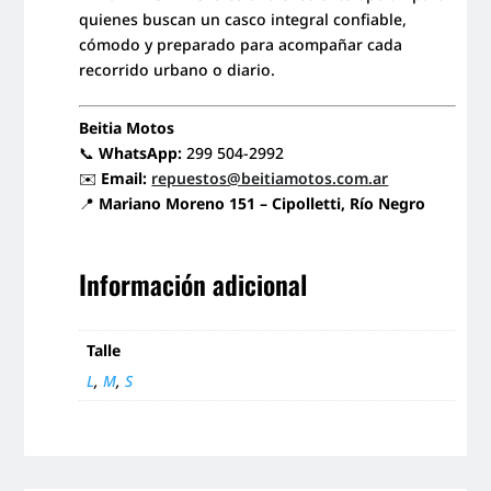
quienes buscan un casco integral confiable,
cómodo y preparado para acompañar cada
recorrido urbano o diario.
Beitia Motos
📞
WhatsApp:
299 504-2992
✉️
Email:
repuestos@beitiamotos.com.ar
📍
Mariano Moreno 151 – Cipolletti, Río Negro
Información adicional
Talle
L
,
M
,
S