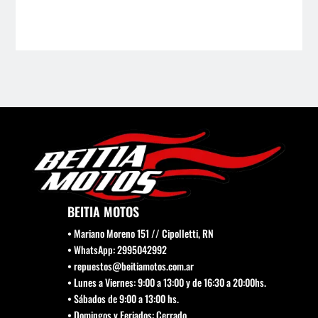
variantes.
Las
Las
opci
opciones
se
se
pue
pueden
elegi
elegir
en
en
la
la
pági
página
de
de
prod
producto
BEITIA MOTOS
• Mariano Moreno 151 // Cipolletti, RN
• WhatsApp: 2995042992
• repuestos@beitiamotos.com.ar
• Lunes a Viernes: 9:00 a 13:00 y de 16:30 a 20:00hs.
• Sábados de 9:00 a 13:00 hs.
• Domingos y Feriados: Cerrado.