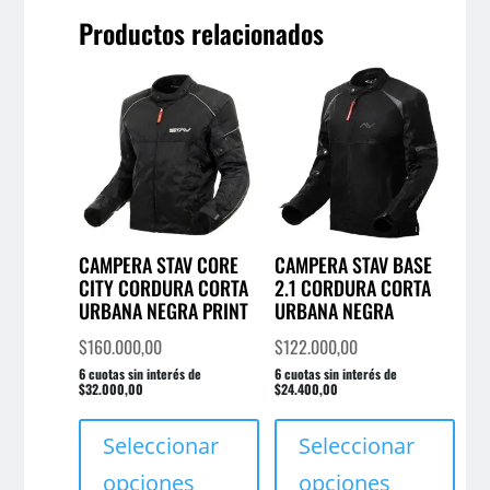
Productos relacionados
CAMPERA STAV CORE
CAMPERA STAV BASE
CITY CORDURA CORTA
2.1 CORDURA CORTA
URBANA NEGRA PRINT
URBANA NEGRA
$
160.000,00
$
122.000,00
6 cuotas sin interés de
6 cuotas sin interés de
$32.000,00
$24.400,00
Este
Este
producto
prod
Seleccionar
Seleccionar
tiene
tien
opciones
opciones