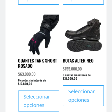
múltiples
múlt
variantes.
varia
Las
Las
opciones
opci
se
se
pueden
pue
elegir
elegi
en
en
la
la
página
pági
GUANTES TANK SHORT
BOTAS ALTER NEO
ROSADO
de
de
$
155.000,00
producto
prod
$
63.000,00
6 cuotas sin interés de
$31.000,00
6 cuotas sin interés de
Este
$12.600,00
Este
prod
Seleccionar
producto
Seleccionar
tien
opciones
tiene
múlt
opciones
múltiples
varia