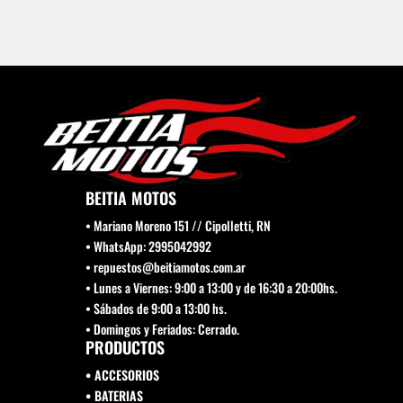
se
elegi
pueden
en
elegir
la
en
pági
la
de
página
prod
de
producto
BEITIA MOTOS
• Mariano Moreno 151 // Cipolletti, RN
• WhatsApp: 2995042992
• repuestos@beitiamotos.com.ar
• Lunes a Viernes: 9:00 a 13:00 y de 16:30 a 20:00hs.
• Sábados de 9:00 a 13:00 hs.
• Domingos y Feriados: Cerrado.
PRODUCTOS
• ACCESORIOS
• BATERIAS