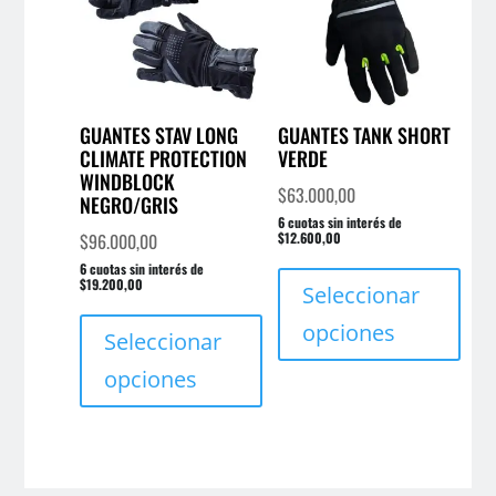
pueden
pue
elegir
elegi
en
en
la
la
página
pági
GUANTES STAV LONG
GUANTES TANK SHORT
de
CLIMATE PROTECTION
VERDE
de
WINDBLOCK
producto
prod
$
63.000,00
NEGRO/GRIS
6 cuotas sin interés de
$
96.000,00
$12.600,00
Este
6 cuotas sin interés de
$19.200,00
prod
Seleccionar
Este
tien
opciones
producto
Seleccionar
múlt
tiene
varia
opciones
múltiples
Las
variantes.
opci
Las
se
opciones
pue