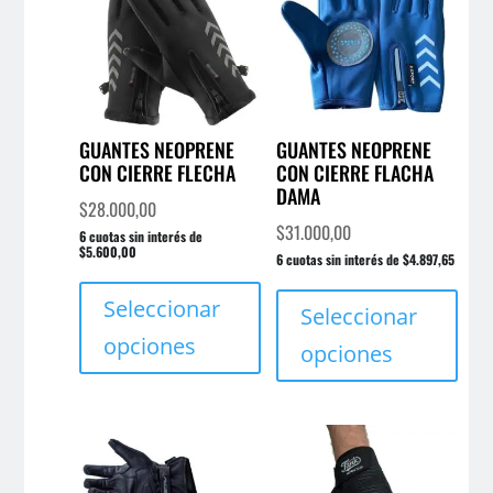
GUANTES NEOPRENE
GUANTES NEOPRENE
CON CIERRE FLECHA
CON CIERRE FLACHA
DAMA
$
28.000,00
$
31.000,00
6 cuotas sin interés de
$5.600,00
6 cuotas sin interés de $4.897,65
Este
Este
producto
Seleccionar
prod
Seleccionar
tiene
tien
opciones
opciones
múltiples
múlt
variantes.
varia
Las
Las
opciones
opci
se
se