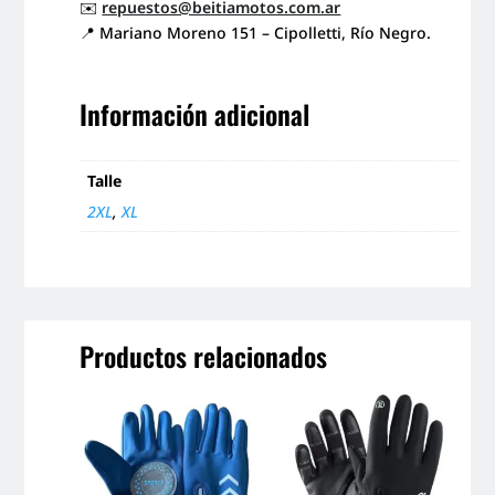
✉️
repuestos@beitiamotos.com.ar
📍 Mariano Moreno 151 – Cipolletti, Río Negro.
Información adicional
Talle
2XL
,
XL
Productos relacionados