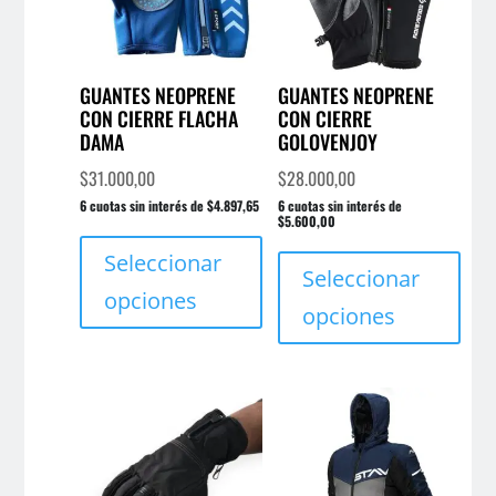
GUANTES NEOPRENE
GUANTES NEOPRENE
CON CIERRE FLACHA
CON CIERRE
DAMA
GOLOVENJOY
$
31.000,00
$
28.000,00
6 cuotas sin interés de $4.897,65
6 cuotas sin interés de
$5.600,00
Este
Este
producto
Seleccionar
prod
Seleccionar
tiene
opciones
tien
opciones
múltiples
múlt
variantes.
varia
Las
Las
opciones
opci
se
se
pueden
pue
elegir