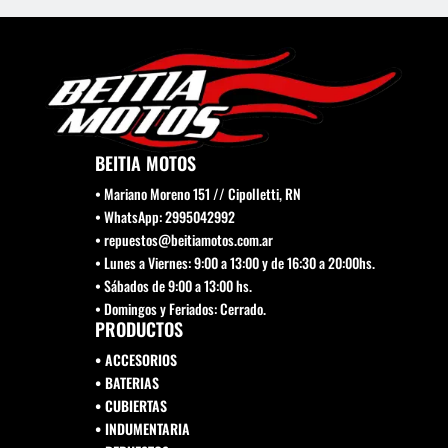
elegir
elegi
en
en
la
la
página
pági
de
de
producto
prod
BEITIA MOTOS
• Mariano Moreno 151 // Cipolletti, RN
• WhatsApp: 2995042992
• repuestos@beitiamotos.com.ar
• Lunes a Viernes: 9:00 a 13:00 y de 16:30 a 20:00hs.
• Sábados de 9:00 a 13:00 hs.
• Domingos y Feriados: Cerrado.
PRODUCTOS
• ACCESORIOS
• BATERIAS
• CUBIERTAS
• INDUMENTARIA