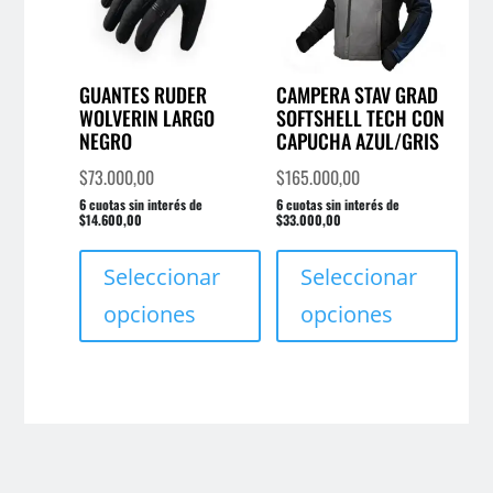
elegi
en
en
la
la
página
pági
GUANTES RUDER
CAMPERA STAV GRAD
de
WOLVERIN LARGO
SOFTSHELL TECH CON
de
producto
NEGRO
CAPUCHA AZUL/GRIS
prod
$
73.000,00
$
165.000,00
6 cuotas sin interés de
6 cuotas sin interés de
$14.600,00
$33.000,00
Este
Este
producto
prod
Seleccionar
Seleccionar
tiene
tien
opciones
opciones
múltiples
múlt
variantes.
varia
Las
Las
opciones
opci
se
se
pueden
pue