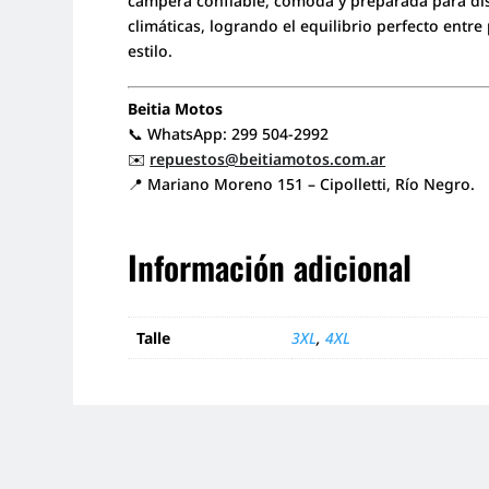
campera confiable, cómoda y preparada para dis
climáticas, logrando el equilibrio perfecto entre
estilo.
Beitia Motos
📞 WhatsApp: 299 504-2992
✉️
repuestos@beitiamotos.com.ar
📍 Mariano Moreno 151 – Cipolletti, Río Negro.
Información adicional
Talle
3XL
,
4XL