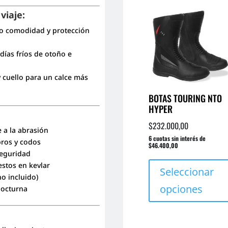
viaje:
ndo comodidad y protección
días fríos de otoño e
 cuello para un calce más
BOTAS TOURING NTO
HYPER
$
232.000,00
e a la abrasión
6 cuotas sin interés de
bros y codos
$46.400,00
seguridad
estos en kevlar
Seleccionar
no incluido)
opciones
 nocturna