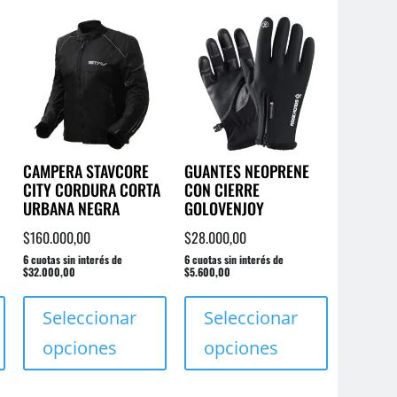
Las
opciones
se
opciones
se
pueden
se
pueden
elegir
pueden
elegir
en
elegir
en
la
en
la
página
la
página
de
CAMPERA STAVCORE
GUANTES NEOPRENE
página
de
producto
CITY CORDURA CORTA
CON CIERRE
de
producto
URBANA NEGRA
GOLOVENJOY
producto
$
160.000,00
$
28.000,00
6 cuotas sin interés de
6 cuotas sin interés de
$32.000,00
$5.600,00
Este
Este
Este
producto
producto
producto
Seleccionar
Seleccionar
tiene
tiene
tiene
opciones
opciones
múltiples
múltiples
múltiples
variantes.
variantes.
variantes.