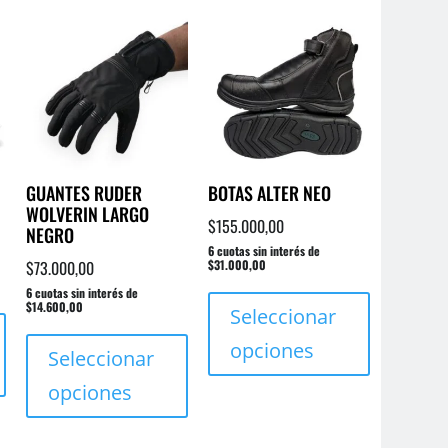
GUANTES RUDER
BOTAS ALTER NEO
WOLVERIN LARGO
$
155.000,00
NEGRO
6 cuotas sin interés de
$
73.000,00
$31.000,00
Este
6 cuotas sin interés de
Este
$14.600,00
producto
Seleccionar
Este
producto
tiene
opciones
producto
Seleccionar
tiene
múltiples
tiene
múltiples
variantes.
opciones
múltiples
variantes.
Las
variantes.
Las
opciones