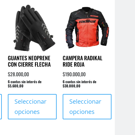
Las
Las
Las
opciones
opciones
opciones
se
se
se
pueden
pueden
pueden
elegir
elegir
elegir
en
en
en
la
la
la
GUANTES NEOPRENE
CAMPERA RADIKAL
página
página
página
CON CIERRE FLECHA
RIDE ROJA
de
de
de
producto
producto
producto
$
28.000,00
$
190.000,00
6 cuotas sin interés de
6 cuotas sin interés de
$5.600,00
$38.000,00
Este
Este
Este
producto
producto
producto
Seleccionar
Seleccionar
tiene
tiene
tiene
opciones
opciones
múltiples
múltiples
múltiples
variantes.
variantes.
variantes.
Las
Las
Las