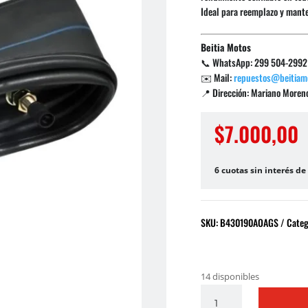
Ideal para reemplazo y mant
Beitia Motos
📞 WhatsApp: 299 504-2992
✉️ Mail:
repuestos@beitiam
📍 Dirección: Mariano Moreno 
$
7.000,00
6 cuotas sin interés de
SKU:
B430190AOAGS
Categ
14 disponibles
CAMARA
275/300