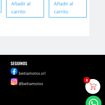
Añadir al
Añadir al
carrito
carrito
SEGUINOS
beitiamotos.srl
0
@beitiamotos