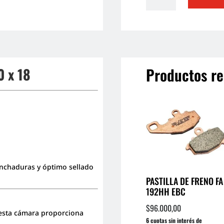
X
18
SAFEWAY
cantidad
Productos re
 x 18
inchaduras y óptimo sellado
PASTILLA DE FRENO FA
192HH EBC
$
96.000,00
 esta cámara proporciona
6 cuotas sin interés de