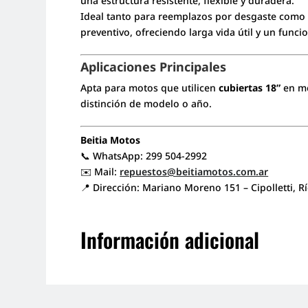
una estructura resistente, flexible y duradera.
Ideal tanto para reemplazos por desgaste como
preventivo, ofreciendo larga vida útil y un func
Aplicaciones Principales
Apta para motos que utilicen
cubiertas 18”
en m
distinción de modelo o año.
Beitia Motos
📞 WhatsApp: 299 504-2992
✉️ Mail:
repuestos@beitiamotos.com.ar
📍 Dirección: Mariano Moreno 151 – Cipolletti, R
Información adicional