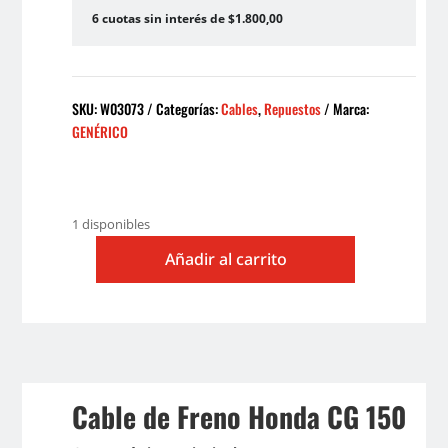
6 cuotas sin interés de $1.800,00
SKU:
W03073
Categorías:
Cables
,
Repuestos
Marca:
GENÉRICO
1 disponibles
Añadir al carrito
CABLE
DE
FRENO
DEL
HONDA
CG
Cable de Freno Honda CG 150
150
cantidad