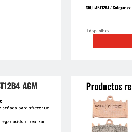
SKU:
MBT12B4
Categorías
1 disponibles
BATERIA
MOTOBATT
MBT12B4
(YT12)
cantidad
Productos re
BT12B4 AGM
o:
diseñada para ofrecer un
gregar ácido ni realizar