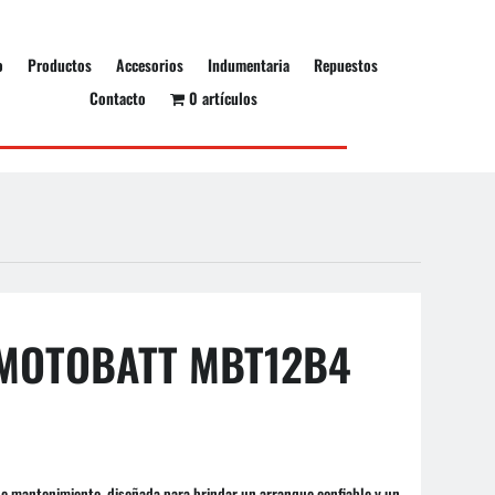
o
Productos
Accesorios
Indumentaria
Repuestos
Contacto
0 artículos
 MOTOBATT MBT12B4
de mantenimiento, diseñada para brindar un arranque confiable y un