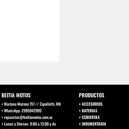
BEITIA MOTOS
PRODUCTOS
• Mariano Moreno 151 // Cipolletti, RN
• ACCESORIOS
• WhatsApp: 2995042992
• BATERIAS
• repuestos@beitiamotos.com.ar
• CUBIERTAS
• Lunes a Viernes: 9:00 a 13:00 y de
• INDUMENTARIA