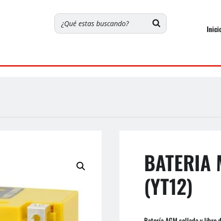
Inici
BATERIA
(YT12)
Batería AGM sellada y libre 