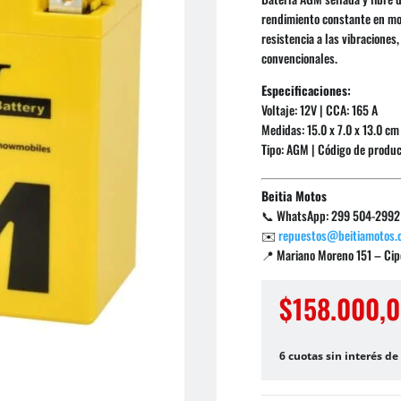
rendimiento constante en mot
resistencia a las vibraciones,
convencionales.
Especificaciones:
Voltaje: 12V | CCA: 165 A
Medidas: 15.0 x 7.0 x 13.0 cm
Tipo: AGM | Código de produ
Beitia Motos
📞 WhatsApp: 299 504-2992
✉️
repuestos@beitiamotos.
📍 Mariano Moreno 151 – Cipo
$
158.000,
6 cuotas sin interés de