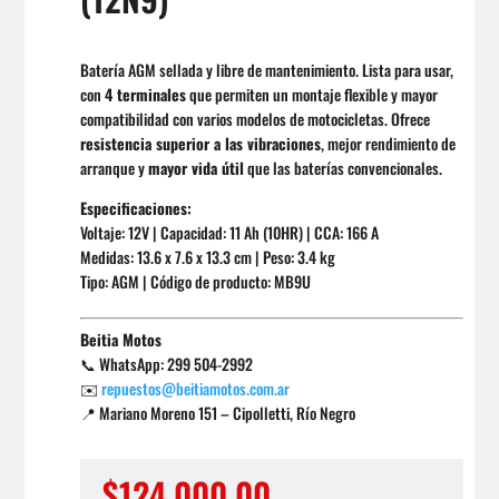
Batería AGM sellada y libre de mantenimiento. Lista para usar,
con
4 terminales
que permiten un montaje flexible y mayor
compatibilidad con varios modelos de motocicletas. Ofrece
resistencia superior a las vibraciones
, mejor rendimiento de
arranque y
mayor vida útil
que las baterías convencionales.
Especificaciones:
Voltaje: 12V | Capacidad: 11 Ah (10HR) | CCA: 166 A
Medidas: 13.6 x 7.6 x 13.3 cm | Peso: 3.4 kg
Tipo: AGM | Código de producto: MB9U
Beitia Motos
📞 WhatsApp: 299 504-2992
✉️
repuestos@beitiamotos.com.ar
📍 Mariano Moreno 151 – Cipolletti, Río Negro
$
124.000,00