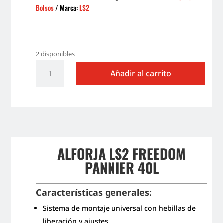
Bolsos
Marca:
LS2
2 disponibles
ALFORJA
Añadir al carrito
LS2
FREEDOM
PANNIER
40L
cantidad
ALFORJA LS2 FREEDOM
PANNIER 40L
Características generales:
Sistema de montaje universal con hebillas de
liberación y ajustes