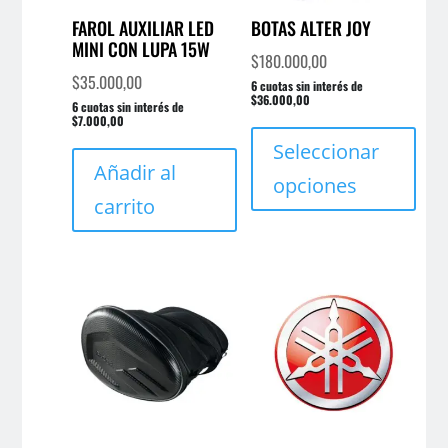
FAROL AUXILIAR LED
BOTAS ALTER JOY
MINI CON LUPA 15W
$
180.000,00
$
35.000,00
6 cuotas sin interés de
$36.000,00
6 cuotas sin interés de
Este
$7.000,00
prod
Seleccionar
Añadir al
tien
opciones
múlt
carrito
varia
Las
opci
se
pue
elegi
en
la
pági