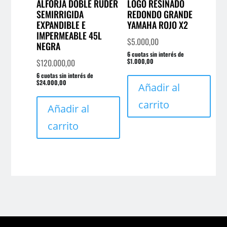
ALFORJA DOBLE RUDER
LOGO RESINADO
de
SEMIRRIGIDA
REDONDO GRANDE
prod
EXPANDIBLE E
YAMAHA ROJO X2
IMPERMEABLE 45L
$
5.000,00
NEGRA
6 cuotas sin interés de
$
120.000,00
$1.000,00
6 cuotas sin interés de
$24.000,00
Añadir al
carrito
Añadir al
carrito