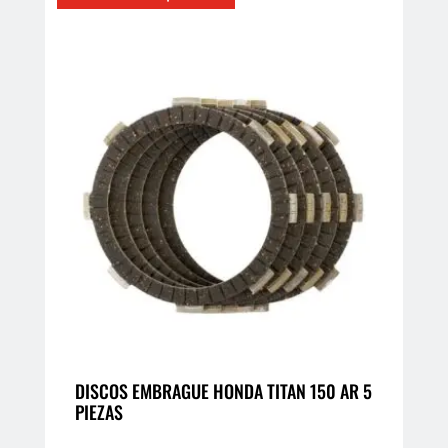
tiene
múltiples
variantes.
Las
opciones
se
pueden
elegir
en
la
página
de
producto
DISCOS EMBRAGUE HONDA TITAN 150 AR 5
PIEZAS