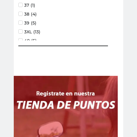
Mochilas
(
4
)
37
(
1
)
Pantalones
(
8
)
38
(
4
)
Pecheras y musleras
(
1
)
39
(
5
)
Remeras
(
13
)
3XL
(
13
)
Riñoneras
(
4
)
40
(
5
)
Zapatillas
(
1
)
41
(
5
)
Liquido de Frenos
(
1
)
42
(
7
)
Lubricantes y Líquidos
(
10
)
43
(
5
)
Líquidos Refrigerantes
(
5
)
44
(
6
)
Lubricantes de cadena
(
4
)
45
(
6
)
Lubricantes de Caja
(
1
)
46
(
3
)
Repuestos
(
85
)
48
(
3
)
Cables
(
5
)
4XL
(
6
)
Camaras
(
6
)
50
(
3
)
Espejos
(
1
)
52
(
2
)
Faros
(
9
)