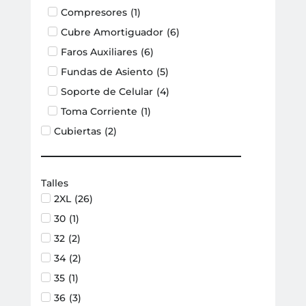
Compresores
(
1
)
Cubre Amortiguador
(
6
)
Faros Auxiliares
(
6
)
Fundas de Asiento
(
5
)
Soporte de Celular
(
4
)
Toma Corriente
(
1
)
Cubiertas
(
2
)
Infladores y Selladores
(
2
)
Herramientas
(
2
)
Talles
Indumentaria
(
81
)
2XL
(
26
)
Botas
(
6
)
30
(
1
)
Camperas
(
17
)
32
(
2
)
Cascos
(
13
)
34
(
2
)
Visores
(
13
)
35
(
1
)
Guantes
(
17
)
36
(
3
)