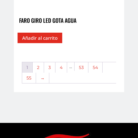
FARO GIRO LED GOTA AGUA
Añadir al carrito
…
1
2
3
4
53
54
55
→