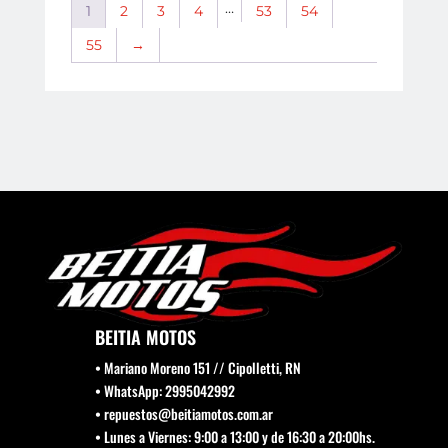
…
1
2
3
4
53
54
55
→
BEITIA MOTOS
• Mariano Moreno 151 // Cipolletti, RN
• WhatsApp: 2995042992
• repuestos@beitiamotos.com.ar
• Lunes a Viernes: 9:00 a 13:00 y de 16:30 a 20:00hs.