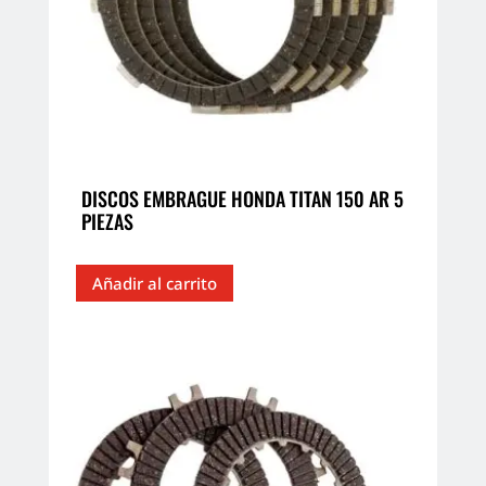
en
la
página
de
producto
DISCOS EMBRAGUE HONDA TITAN 150 AR 5
PIEZAS
Añadir al carrito