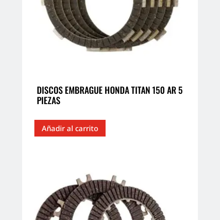
en
la
página
de
producto
DISCOS EMBRAGUE HONDA TITAN 150 AR 5
PIEZAS
Añadir al carrito