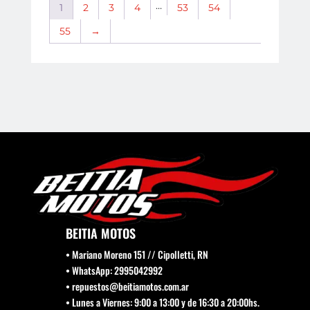
…
1
2
3
4
53
54
55
→
BEITIA MOTOS
• Mariano Moreno 151 // Cipolletti, RN
• WhatsApp: 2995042992
• repuestos@beitiamotos.com.ar
• Lunes a Viernes: 9:00 a 13:00 y de 16:30 a 20:00hs.