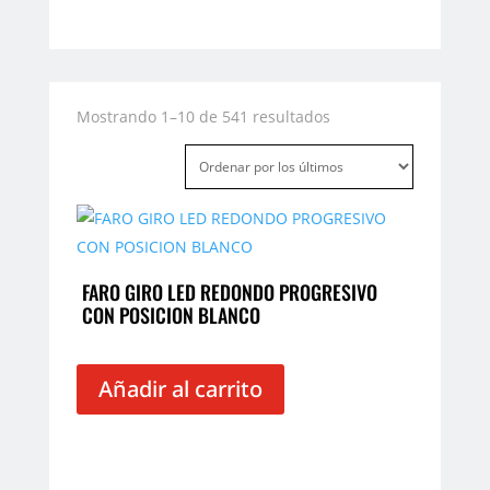
Ordenado
Mostrando 1–10 de 541 resultados
por
los
últimos
FARO GIRO LED REDONDO PROGRESIVO
CON POSICION BLANCO
Añadir al carrito