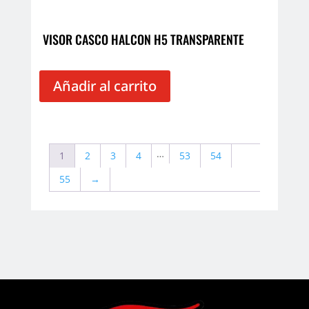
VISOR CASCO HALCON H5 TRANSPARENTE
Añadir al carrito
…
1
2
3
4
53
54
55
→