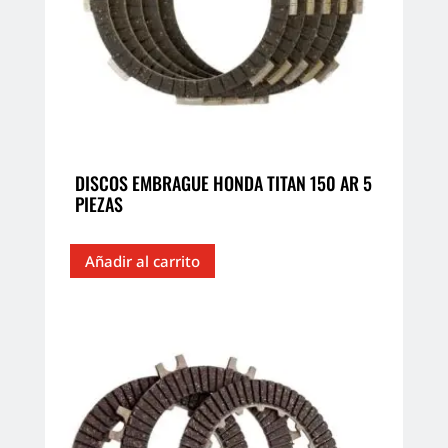
en
la
página
de
producto
DISCOS EMBRAGUE HONDA TITAN 150 AR 5
PIEZAS
Añadir al carrito