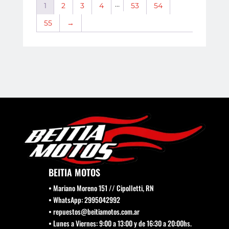
…
1
2
3
4
53
54
55
→
BEITIA MOTOS
• Mariano Moreno 151 // Cipolletti, RN
• WhatsApp: 2995042992
• repuestos@beitiamotos.com.ar
• Lunes a Viernes: 9:00 a 13:00 y de 16:30 a 20:00hs.