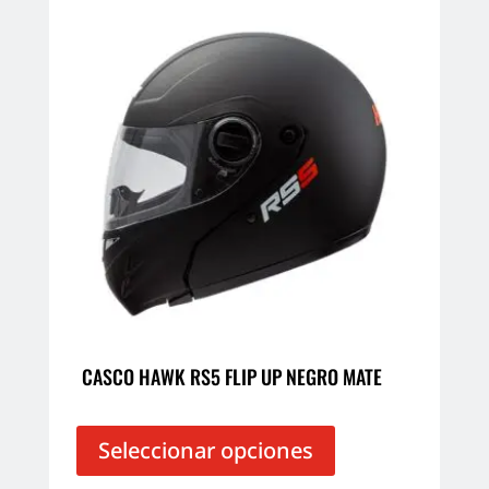
CASCO HAWK RS5 FLIP UP NEGRO MATE
Este
producto
Seleccionar opciones
tiene