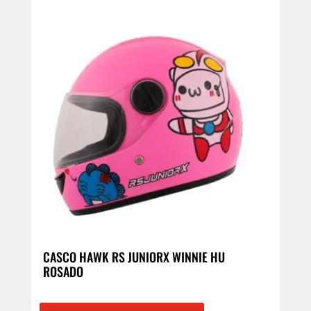
múltiples
variantes.
Las
opciones
se
pueden
elegir
en
la
página
de
producto
CASCO HAWK RS JUNIORX WINNIE HU
ROSADO
Este