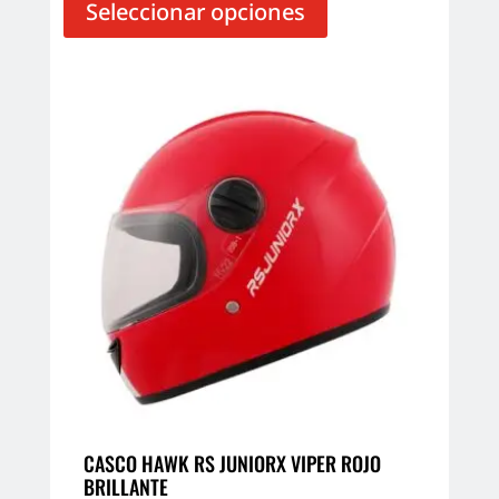
producto
Seleccionar opciones
tiene
múltiples
variantes.
Las
opciones
se
pueden
elegir
en
la
página
de
producto
CASCO HAWK RS JUNIORX VIPER ROJO
BRILLANTE