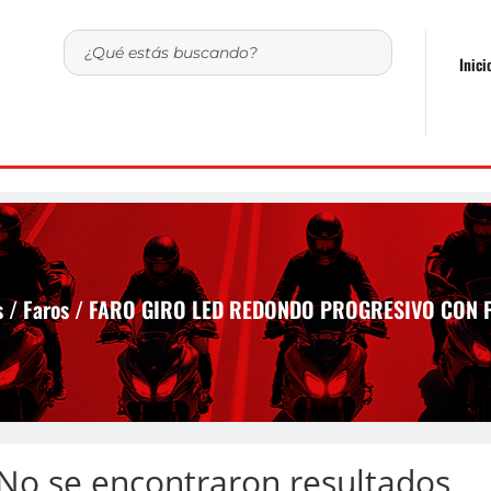
Inici
s
/
Faros
/ FARO GIRO LED REDONDO PROGRESIVO CON 
No se encontraron resultados